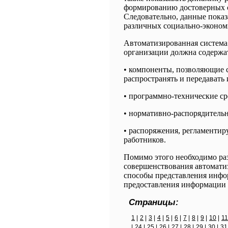
формированию достоверных с
Следовательно, данные показ
различных социально-эконом
Автоматизированная система
организации должна содержа
• компоненты, позволяющие с
распространять и передават
• программно-технические ср
• нормативно-распорядитель
• распоряжения, регламенти
работников.
Помимо этого необходимо раз
совершенствования автомати
способы представления инфо
предоставления информации 
Страницы:
1
|
2
|
3
|
4
|
5
|
6
|
7
|
8
|
9
|
10
|
11
|
24
|
25
|
26
|
27
|
28
|
29
|
30
|
31