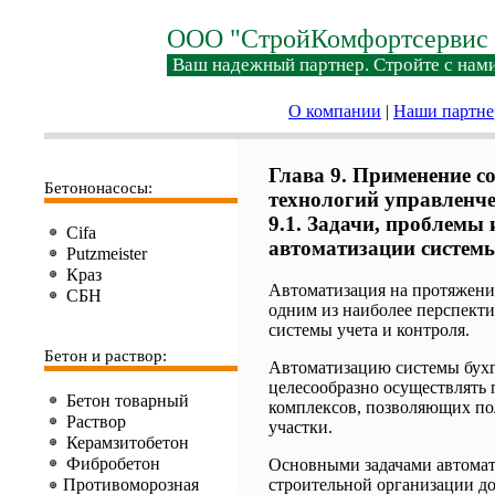
ООО "СтройКомфортсервис 
Ваш надежный партнер. Стройте с нами
О компании
|
Наши партн
Глава 9. Применение 
Бетононасосы:
технологий управленче
9.1. Задачи, проблемы
Cifa
автоматизации систем
Putzmeister
Краз
Автоматизация на протяжении
СБН
одним из наиболее перспект
системы учета и контроля.
Бетон и раствор:
Автоматизацию системы бухга
целесообразно осуществлять
Бетон товарный
комплексов, позволяющих по
Раствор
участки.
Керамзитобетон
Фибробетон
Основными задачами автомат
Противоморозная
строительной организации до