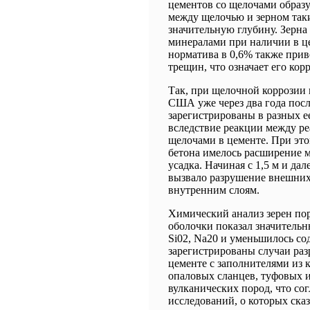
цементов со щелочами образу
между щелочью и зерном таки
значительную глубину. Зерн
минералами при наличии в ц
норматива в 0,6% также прив
трещин, что означает его кор
Так, при щелочной коррозии 
США уже через два года посл
зарегистрированы в разных е
вследствие реакции между р
щелочами в цементе. При это
бетона имелось расширение 
усадка. Начиная с 1,5 м и да
вызвало разрушение внешних
внутренним слоям.
Химический анализ зерен по
оболочки показал значительн
Si02, Na20 и уменьшилось с
зарегистрированы случаи раз
цементе с заполнителями из 
опаловых сланцев, туфовых и
вулканических пород, что со
исследований, о которых ска