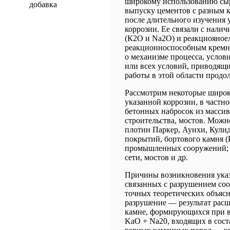
широкому использованию сыр
добавка
выпуску цементов с разным к
после длительного изучения 
коррозии. Ее связали с нали
(К2О и Na2O) и реакциояно
реакционноспособным кремне
о механизме процесса, услов
или всех условий, приводящи
работы в этой области продо
Рассмотрим некоторые широк
указанной коррозии, в частн
бетонных набросок из массив
строительства, мостов. Можн
плотин Паркер, Аунхи, Кули
покрытий, бортового камня (
промышленных сооружений; 
сети, мостов и др.
Причины возникновения ука
связанных с разрушением со
точных теоретических объясн
разрушение — результат рас
камне, формирующихся при в
KaO + Na20, входящих в сост