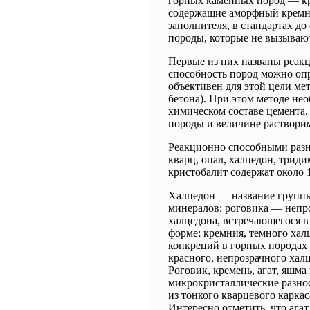
горных каменных пород — кр
содержащие аморфный кремне
заполнителя, в стандартах д
породы, которые не вызывают
Первые из них названы реа
способность пород можно оп
объективен для этой цели ме
бетона). При этом методе не
химическом составе цемента,
породы и величине растворим
Реакционно способными разн
кварц, опал, халцедон, триди
кристобалит содержат около 
Халцедон — название группы
минералов: роговика — непро
халцедона, встречающегося в
форме; кремния, темного хал
конкреций в горных породах
красного, непрозрачного хал
Роговик, кремень, агат, яшм
микрокристаллические разнос
из тонкого кварцевого карка
Интересно отметить, что ага