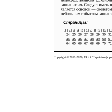
непосредственному адгезион
заполнителя. Следует иметь в
является основой — скелетом
небольшим избытком заполня
Страницы:
1
|
2
|
3
|
4
|
5
|
6
|
7
|
8
|
9
|
10
|
11
|
24
|
25
|
26
|
27
|
28
|
29
|
30
|
31
|
44
|
45
|
46
|
47
|
48
|
49
|
50
|
51
|
64
|
65
|
66
|
67
|
68
|
69
|
70
|
71
Copyright © 2011-2026, ООО "СтройКомфорт