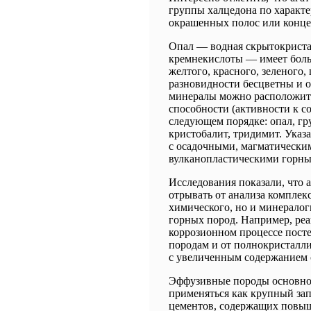
группы халцедона по характ
окрашенных полос или конце
Опал — водная скрытокриста
кремнекислоты — имеет боль
желтого, красного, зеленого,
разновидности бесцветны и 
минералы можно расположит
способности (активности к 
следующем порядке: опал, г
кристобалит, тридимит. Указ
с осадочными, магматически
вулканопластическими горн
Исследования показали, что 
отрывать от анализа комплекса
химического, но и минералог
горных пород. Например, ре
коррозионном процессе посте
породам и от полнокристалли
с увеличенным содержанием 
Эффузивные породы основног
применяться как крупный зап
цементов, содержащих повыш