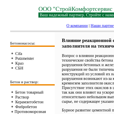
ООО "СтройКомфортсервис 
Ваш надежный партнер. Стройте с нами
О компании
|
Наши партн
Влияние реакционной 
Бетононасосы:
заполнителя на техниче
Cifa
Вопрос о влиянии реакционн
Putzmeister
технические свойства бетона 
Краз
разрушения бетонных и жел
СБН
разрушения не были типичны
конструкций из условий их 
разрушения возникают из-за 
Бетон и раствор:
кремнезем заполнителя окисл
Присутствие этих окислов в 
Бетон товарный
так как они влияют на ускор
относительно небольшом вып
Раствор
сырье, не содержащее указан
Керамзитобетон
Фибробетон
Бурное развитие цементной 
Противоморозная