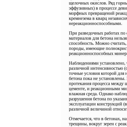
щелочных окислов. Ряд горн
эффузивных) в процессе дев
морфных превращений реак
кремнезема в кварц независи
нереакционноспособными.
При разведочных работах по
материалов для бетона нельз
способность. Можно считать
породы, имеющие полнокрист
реакционноспособных минер
Наблюдениями установлено, ч
различной интенсивностью (от
точные условия которой для 
бетона пока не установлены. 
протекания процесса между 
цементе, и реакционными ми
влажная среда. Однако наблю
разрушения бетона по указан
эксплуатации конструкций (
различной величиной относит
Отмечается, что в бетонах, 
трещины, вокруг зерен с ре