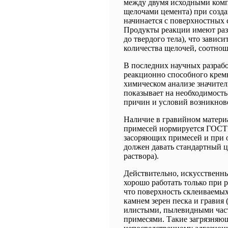
между двумя исходными комп
щелочами цемента) при созд
начинается с поверхностных с
Продукты реакции имеют разл
до твердого тела), что зависи
количества щелочей, соотнош
В последних научных разраб
реакционно способного крем
химическом анализе значитель
показывает на необходимост
причин и условий возникнове
Наличие в гравийном матери
примесей нормируется ГОСТ 
засоряющих примесей и при о
должен давать стандартный цв
раствора).
Действительно, искусственн
хорошо работать только при р
что поверхность склеиваем
камнем зерен песка и гравия 
илистыми, пылевидными част
примесями. Такие загрязня