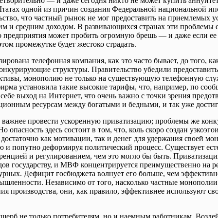
етворительно ― и даже сегодня никто не может купить аннуите
атах одной из причин создания Федеральной национальной ип
ьство, что частный рынок не мог предоставить на приемлемых у
м и средним доходом. В развивающихся странах эти проблемы ст
 предприятия может пробить огромную брешь ― и даже если ее 
этом промежутке будет жестоко страдать.
ирована телефонная компания, как это часто бывает, до того, к
конкурирующие структуры. Правительство убедили предоставить
ктивы, монополию не только на существующую телефонную служ
ирма установила такие высокие тарифы, что, например, по соо
 себе выход на Интернет, что очень важно с точки зрения предо
ционным ресурсам между богатыми и бедными, и так уже достиг
о важнее провести ускоренную приватизацию; проблемы же конк
о опасность здесь состоит в том, что, коль скоро создан узкоэг
ь достаточно как мотивации, так и денег для удержания своей м
ю и попутно деформируя политический процесс. Существует ест
енцией и регулированием, чем это могло бы быть. Приватизац
дов государству, и МВФ концентрируется преимущественно на 
урных. Дефицит госбюджета волнует его больше, чем эффективн
ышленности. Независимо от того, насколько частные монополии
ния производства, они, как правило, эффективнее используют 
щерб не только потребителям, но и наемным работникам. Воздейс