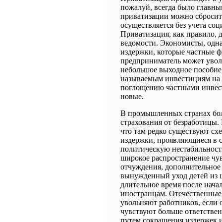
пожалуй, всегда было главны
приватизации можно сбросит
осуществляется без учета соц
Приватизация, как правило, 
ведомости. Экономисты, одн
издержки, которые частные ф
предприниматель может увол
небольшое выходное пособие.
называемым инвестициям на ч
поглощению частными инвест
новые.
В промышленных странах боле
страхования от безработицы.
что там редко существуют сх
издержки, проявляющиеся в с
политическую нестабильност
широкое распространение чувс
отчуждения, дополнительное 
вынужденный уход детей из ш
длительное время после нача
иностранцам. Отечественные
увольняют работников, если 
чувствуют больше ответстве
путем сокращения издержек и