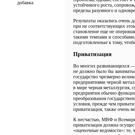
добавка
устойчивого роста, сопровож
пределы разумного и одновре
Результаты оказались очень 
при не соответствующих этом
становление еще не оперивш
такими темпами и способами,
подготовленные к тому, чтобы
Приватизация
Во многих развивающихся ― и
не должно было бы заниматься
государство чрезмерно велико,
предприятиями черной металл
в мире черная металлургия, 
предприятия обычно функцио
преобразования государстве
условия, прежде чем привати
приватизация, также очень мн
К несчастью, МВФ и Всемирн
приватизация должна осущест
«оценочные ведомости»: те, 