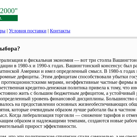
2000"
.
еры
|
Условия поставки
|
Контакты
 выбора?
рализация и фискальная экономия ― вот три столпа Вашингтонс
дации в 1980-х и 1990-х годах. Вашингтонский консенсус был раз
атинской Америки и имел определенный смысл. В 1980-х годах
огромные дефициты. Этим дефицитам способствовали убытки гос
 протекционистскими мерами, неэффективные частные фирмы 
ветственная кредитно-денежная политика привела к тому, что и
постоянно жить с большим бюджетным дефицитом, а устойчивый 
определенный уровень финансовой дисциплины. Большинство ст
овалось на предоставлении основных жизнеобеспечивающих обще
тия, которые очевидным образом лучше работали бы в частном 
мысл. Когда либерализация торговли ― снижение тарифов и отме
жащим образом и надлежащими темпами, создаются новые рабочи
ачительный прирост эффективности.
том, что эти политические стратегии стали самоцелью, а не сред