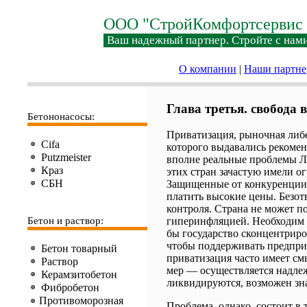
ООО "СтройКомфортсервис 
Ваш надежный партнер. Стройте с нами
О компании
|
Наши партн
Глава третья. свобода
Бетононасосы:
Приватизация, рыночная либе
Cifa
которого выдавались рекомен
Putzmeister
вполне реальные проблемы Л
Краз
этих стран зачастую имели 
СБН
Защищенные от конкуренции
платить высокие цены. Безот
контроля. Страна не может 
Бетон и раствор:
гиперинфляцией. Необходим 
бы государство сконцентрир
чтобы поддерживать предприя
Бетон товарный
приватизация часто имеет с
Раствор
мер ― осуществляется надле
Керамзитобетон
ликвидируются, возможен зн
Фибробетон
Противоморозная
Проблема, однако, состоит в 