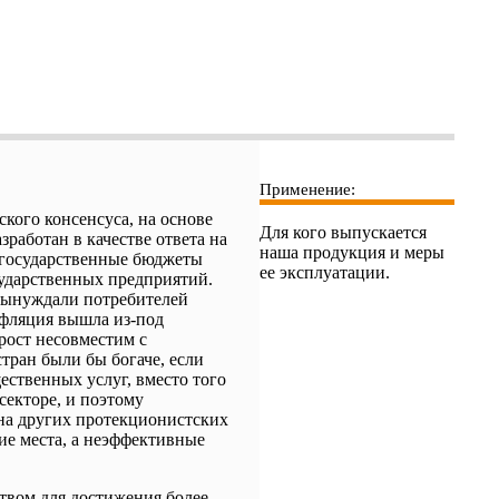
Применение:
кого консенсуса, на основе
Для кого выпускается
работан в качестве ответа на
наша продукция и меры
 государственные бюджеты
ее эксплуатации.
ударственных предприятий.
вынуждали потребителей
нфляция вышла из-под
рост несовместим с
ран были бы богаче, если
ственных услуг, вместо того
секторе, и поэтому
на других протекционистских
е места, а неэффективные
ством для достижения более