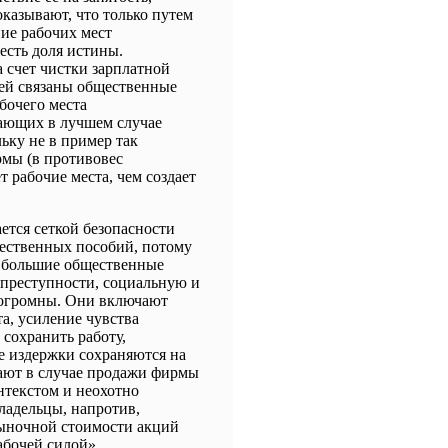
оказывают, что только путем
ие рабочих мест
 есть доля истины.
 счет чистки зарплатной
цей связаны общественные
бочего места
чающих в лучшем случае
ьку не в пример так
рмы (в противовес
рабочие места, чем создает
ется сеткой безопасности
щественных пособий, потому
ь большие общественные
 преступности, социальную и
 огромны. Они включают
та, усиление чувства
сохранить работу,
е издержки сохраняются на
пают в случае продажи фирмы
нтекстом и неохотно
ладельцы, напротив,
рыночной стоимости акций
абочей силой».