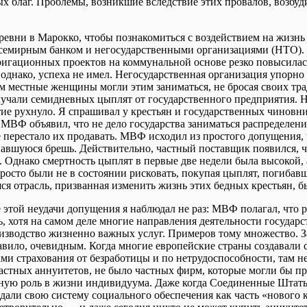
х благ. Проблемы, возникшие вследствие этих провалов, возбуд
деревни в Марокко, чтобы познакомиться с воздействием на жизн
семирным банком и негосударственными организациями (НТО). Я
ригационных проектов на коммунальной основе резко повысилас
 однако, успеха не имел. Негосударственная организация упорно
 местные женщины могли этим заниматься, не бросая своих тр
чали семидневных цыплят от государственного предприятия. Но 
тие рухнуло. Я спрашивал у крестьян и государственных чиновни
 МВФ объявил, что не дело государства заниматься распределени
 перестало их продавать. МВФ исходил из простого допущения, 
авшуюся брешь. Действительно, частный поставщик появился, ч
Однако смертность цыплят в первые две недели была высокой, а
просто были не в состоянии рисковать, покупая цыплят, погибав
я отрасль, призванная изменить жизнь этих бедных крестьян, б
е этой неудачи допущения я наблюдал не раз: МВФ полагал, что 
, хотя на самом деле многие направления деятельности государс
оизводство жизненно важных услуг. Примеров тому множество. 
равило, очевидным. Когда многие европейские страны создавали
ами страхования от безработицы и по нетрудоспособности, там 
тных аннуитетов, не было частных фирм, которые могли бы пр
ную роль в жизни индивидуума. Даже когда Соединенные Штаты
здали свою систему социального обеспечения как часть «нового 