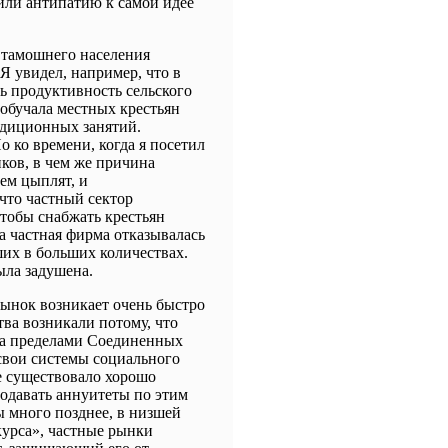
или антипатию к самой идее
ь тамошнего населения
 увидел, например, что в
ь продуктивность сельского
 обучала местных крестьян
адиционных занятий.
ко времени, когда я посетил
ков, в чем же причина
ем цыплят, и
что частный сектор
тобы снабжать крестьян
 частная фирма отказывалась
ших в больших количествах.
ыла задушена.
рынок возникает очень быстро
тва возникали потому, что
За пределами Соединенных
 свои системы социального
не существовало хорошо
одавать аннуитеты по этим
 много позднее, в низшей
курса», частные рынки