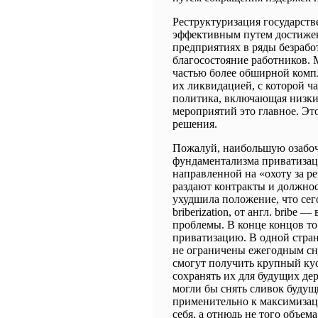
Реструктуризация государств
эффективным путем достижен
предприятиях в ряды безраб
благосостояние работников. М
частью более обширной компл
их ликвидацией, с которой ч
политика, включающая низкие
мероприятий это главное. Э
решения.
Пожалуй, наибольшую озабоч
фундаментализма приватизац
направленной на «охоту за р
раздают контракты и должно
ухудшила положение, что сег
briberization, от англ. bribe
проблемы. В конце концов то
приватизацию. В одной стран
не ограничены ежегодным сн
смогут получить крупный кус
сохранять их для будущих де
могли бы снять сливок буду
применительно к максимизац
себя, а отнюдь не того объе