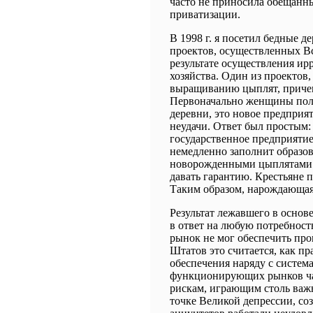
часто не приносила обещанны
приватизации.
В 1998 г. я посетил бедные 
проектов, осуществленных В
результате осуществления ир
хозяйства. Один из проектов,
выращиванию цыплят, причем
Первоначально женщины полу
деревни, это новое предприя
неудачи. Ответ был простым:
государственное предприятие
немедленно заполнит образов
новорожденными цыплятами. 
давать гарантию. Крестьяне 
Таким образом, нарождающаяс
Результат лежавшего в основ
в ответ на любую потребность
рынок не мог обеспечить пр
Штатов это считается, как п
обеспечения наряду с систем
функционирующих рынков час
рискам, играющим столь важ
точке Великой депрессии, со