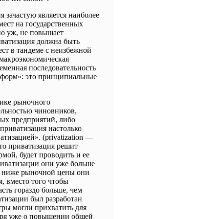
я зачастую является наиболее
мест на государственных
но уж, не повышает
риватизация должна быть
ест в тандеме с неизбежной
 макроэкономическая
еменная последовательность
реформ»: это принципиальные
рике рыночного
ельностью чиновников,
ных предприятий, либо
приватизация настолько
изацией». (privatization ―
 что приватизация решит
мой, будет проводить и ее
риватизации они уже больше
я ниже рыночной цены они
, вместо того чтобы
сть гораздо больше, чем
атизации был разработан
тры могли прихватить для
воря уже о повышении общей