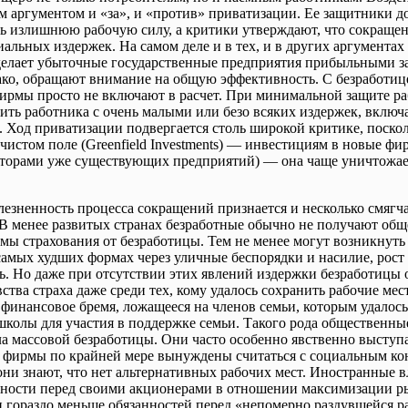
м аргументом и «за», и «против» приватизации. Ее защитники д
ь излишнюю рабочую силу, а критики утверждают, что сокращен
иальных издержек. На самом деле и в тех, и в других аргументах
делает убыточные государственные предприятия прибыльными за
ако, обращают внимание на общую эффективность. С безработи
ирмы просто не включают в расчет. При минимальной защите ра
ить работника с очень малыми или безо всяких издержек, вклю
 Ход приватизации подвергается столь широкой критике, поскол
истом поле (Greenfield Investments) ― инвестициям в новые фи
орами уже существующих предприятий) ― она чаще уничтожает 
зненность процесса сокращений признается и несколько смягча
 В менее развитых странах безработные обычно не получают об
емы страхования от безработицы. Тем не менее могут возникнут
амых худших формах через уличные беспорядки и насилие, рост
ь. Но даже при отсутствии этих явлений издержки безработицы
тва страха даже среди тех, кому удалось сохранить рабочие мес
финансовое бремя, ложащееся на членов семьи, которым удалось 
колы для участия в поддержке семьи. Такого рода общественны
ла массовой безработицы. Они часто особенно явственно высту
 фирмы по крайней мере вынуждены считаться с социальным ко
они знают, что нет альтернативных рабочих мест. Иностранные в
нности перед своими акционерами в отношении максимизации 
 гораздо меньше обязанностей перед «непомерно раздувшейся р