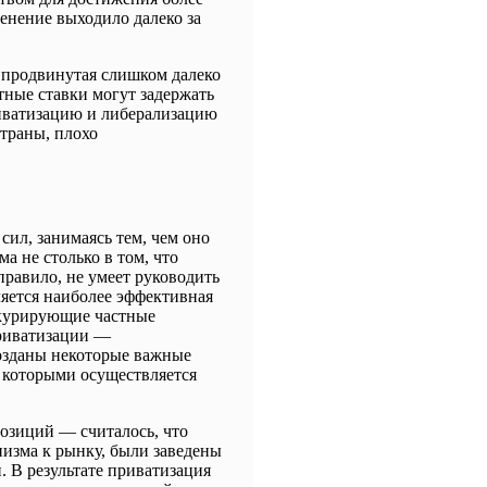
енение выходило далеко за
, продвинутая слишком далеко
тные ставки могут задержать
иватизацию и либерализацию
страны, плохо
ил, занимаясь тем, чем оно
а не столько в том, что
 правило, не умеет руководить
ляется наиболее эффективная
онкурирующие частные
приватизации ―
озданы некоторые важные
, которыми осуществляется
озиций ― считалось, что
низма к рынку, были заведены
. В результате приватизация