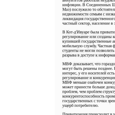
аннуитетов работали неудовл
инфляции. В Соединенных Шт
Маэ) послужило то обстоятел
недвижимости семьям с низки
ликвидация государственного
частный сектор, население в 
В Кот-д'Ивуаре была приватиз
регулирование или созданы 
купившей государственные а
мобильную службу. Частная ф
студенты не могли позволить
разрыва в доступе к информа
МВФ доказывает, что горазд
могут быть решены позднее. Н
интерес, у его носителей ест
регулирование и конкуренци
МВФ меньше озабочен конкур
может принести больше дохо
проблем, чем проблем структ
конкурентоспособность пром
государственных с точки зре
ущерб потребителю.
Приватизация происходит в у