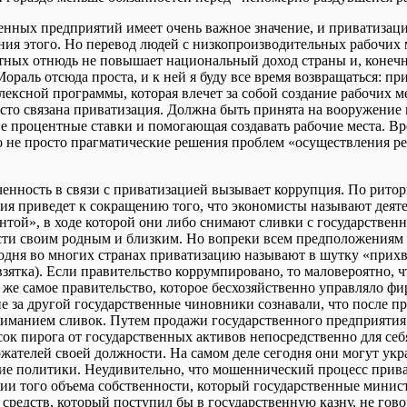
енных предприятий имеет очень важное значение, и приватизаци
ия этого. Но перевод людей с низкопроизводительных рабочих 
отных отнюдь не повышает национальный доход страны и, конеч
ораль отсюда проста, и к ней я буду все время возвращаться: п
ексной программы, которая влечет за собой создание рабочих м
асто связана приватизация. Должна быть принята на вооружение
 процентные ставки и помогающая создавать рабочие места. Вр
то не просто прагматические решения проблем «осуществления 
енность в связи с приватизацией вызывает коррупция. По рито
ия приведет к сокращению того, что экономисты называют деят
ентой», в ходе которой они либо снимают сливки с государствен
сти своим родным и близким. Но вопреки всем предположениям 
одня во многих странах приватизацию называют в шутку «прихват
 ― взятка). Если правительство коррумпировано, то маловероятно,
 же самое правительство, которое бесхозяйственно управляло фир
е за другой государственные чиновники сознавали, что после п
иманием сливок. Путем продажи государственного предприяти
ок пирога от государственных активов непосредственно для себя
ржателей своей должности. На самом деле сегодня они могут укра
щие политики. Неудивительно, что мошеннический процесс прив
ии того объема собственности, который государственные минис
ма средств, который поступил бы в государственную казну, не го