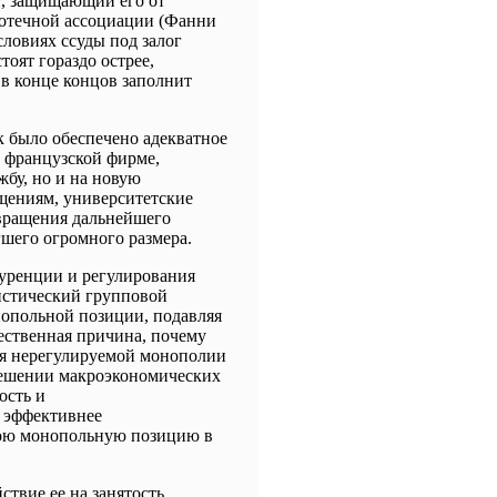
т, защищающий его от
отечной ассоциации (Фанни
словиях ссуды под залог
оят гораздо острее,
в конце концов заполнит
ак было обеспечено адекватное
 французской фирме,
бу, но и на новую
бщениям, университетские
твращения дальнейшего
шего огромного размера.
уренции и регулирования
оистический групповой
онопольной позиции, подавляя
ественная причина, почему
ия нерегулируемой монополии
решении макроэкономических
ость и
 эффективнее
свою монопольную позицию в
твие ее на занятость,