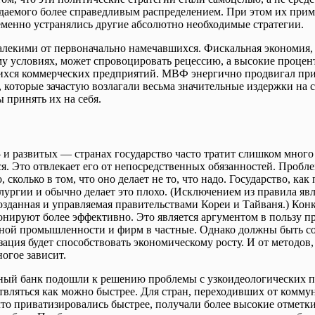
даемого более справедливым распределением. При этом их прим
менно устранялись другие абсолютно необходимые стратегии.
далекими от первоначально намечавшихся. Фискальная экономия
у условиях, может спровоцировать рецессию, а высокие процен
ихся коммерческих предприятий. МВФ энергично продвигал пр
 которые зачастую возлагали весьма значительные издержки на 
 принять их на себя.
 развитых ― странах государство часто тратит слишком много с
. Это отвлекает его от непосредственных обязанностей. Проблем
 сколько в том, что оно делает не то, что надо. Государство, как
ургии и обычно делает это плохо. (Исключением из правила яв
созданная и управляемая правительствами Кореи и Тайваня.) К
нируют более эффективно. Это является аргументом в пользу 
нной промышленности и фирм в частные. Однако должны быть с
зация будет способствовать экономическому росту. И от методов
огое зависит.
ый банк подошли к решению проблемы с узкоидеологических п
вляться как можно быстрее. Для стран, переходивших от комму
что приватизировались быстрее, получали более высокие отметки