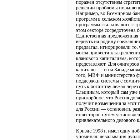
поражен отсутствием стратеги
решении проблемы повышения
Например, во Всемирном бан
программ в сельском хозяйств
программы сталкивались с тр
этом секторе сосредоточена б
Единственная предложенная «
вернуть на родину сбежавший 
предлагал, игнорировали то, 
могла привести к закреплени
кланового капитализма, кото
представляют. Для олигархов
капиталы ― и на Западе мож
того, МВФ и министерство ф
поддержки системы с сомнит
путь к богатству лежал через
Ельциным, который сам уже п
прискорбное, что Россия долж
получит возмещения за этот 
для России ― остановить ра
инвесторов путем установлен
привлекательного делового к
Кризис 1998 г. имел одну поб
упоминал: девальвация рубля