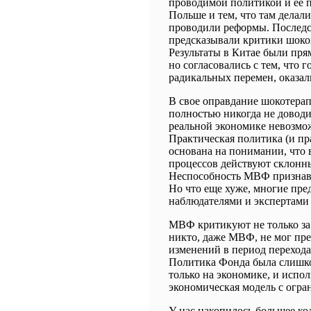
проводимой политикой и ее п
Польше и тем, что там делали
проводили реформы. Последст
предсказывали критики шоков
Результаты в Китае были п
но согласовались с тем, что
радикальных перемен, оказал
В свое оправдание шокотера
полностью никогда не доводи
реальной экономике невозмо
Практическая политика (и пр
основана на понимании, что
процессов действуют склонн
Неспособность МВФ признава
Но что еще хуже, многие пр
наблюдателями и экспертами
МВФ критикуют не только за
никто, даже МВФ, не мог пре
изменений в период переход
Политика Фонда была слишк
только на экономике, и испол
экономическая модель с огр
У нас накопилось большее ко