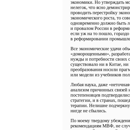
экономики. Но утверждать мо
нелегок, что ясно демонстри
проводить перестройку эконо
экономического роста, то сов
одновременно должно быть л
и провалом России в реформи
если уж на то пошло, гораздо
в реформировании промышле
Все экономические удачи об
«доморощенными», разработа
нужды и потребности своих 
существовало ни в Китае, ни
преобразования носили праг
или модели из учебников пол
Любая наука, даже «неточная
анализом причинных связей 
постепеновцев подтвердились
стратегии, и в странах, пош
терапии. Нелишне подчеркнут
нигде не сбылись.
По моему твердому убеждени
рекомендациям МВФ, не случа