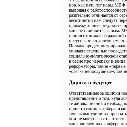
пор, как пять лет назад МВ
выводам о работоспособности
разительно отличается от сер
десятилетии нам следует пер
промежуточные результаты 
многое становится ясным. М
приносит немало страданий н
преуспеяние в долговременно
Польша продемонстрировали,
снижая негативные последств
социально-политической стаб
в басне про черепаху и зайца
реформаторы, такие «первые 
«слегка непослушные», такие,
Дорога в будущее
Ответственные за ошибки не
представление о том, куда д
те же заклинания о необходи
приватизацию и либерализац
теперь вынудили их признать
они не могут сказать, что это
многочисленных конференция