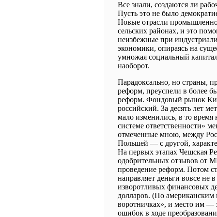
Все знали, создаются ли рабо
Пусть это не было демократи
Новые отрасли промышленно
сельских районах, и это пом
неизбежные при индустриали
экономики, опираясь на сущ
умножая социальный капитал,
наоборот.
Парадоксально, но страны, 
реформ, преуспели в более б
реформ. Фондовый рынок Кит
российский. За десять лет ме
мало изменились, в то время
системе ответственности» мен
отмеченные мною, между Росс
Польшей ― с другой, характ
На первых этапах Чешская Р
одобрительных отзывов от М
проведение реформ. Потом с
направляет деньги вовсе не в
изворотливых финансовых д
долларов. (По американским 
воротничках», и место им ― з
ошибок в ходе преобразовани