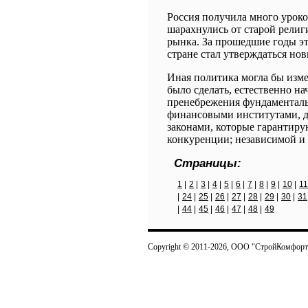
Россия получила много урок
шарахнулись от старой религ
рынка. За прошедшие годы эта
стране стал утверждаться но
Иная политика могла бы изме
было сделать, естественно н
пренебрежения фундаментал
финансовыми институтами, 
законами, которые гарантиру
конкуренции; независимой и 
Страницы:
1
|
2
|
3
|
4
|
5
|
6
|
7
|
8
|
9
|
10
|
11
|
24
|
25
|
26
|
27
|
28
|
29
|
30
|
31
|
44
|
45
|
46
|
47
|
48
|
49
Copyright © 2011-2026, ООО "СтройКомфорт