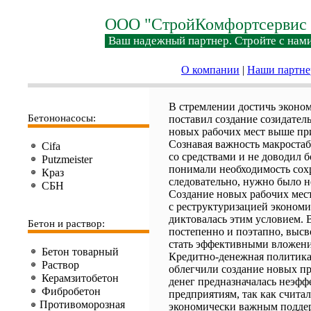
ООО "СтройКомфортсервис 
Ваш надежный партнер. Стройте с нами
О компании
|
Наши партн
В стремлении достичь эконом
Бетононасосы:
поставил создание созидате
новых рабочих мест выше пр
Сознавая важность макростаб
Cifa
со средствами и не доводил б
Putzmeister
понимали необходимость сохр
Краз
следовательно, нужно было н
СБН
Создание новых рабочих мест
с реструктуризацией эконом
диктовалась этим условием. 
Бетон и раствор:
постепенно и поэтапно, выс
стать эффективными вложения
Бетон товарный
Кредитно-денежная политика
Раствор
облегчили создание новых пр
Керамзитобетон
денег предназначалась неэф
Фибробетон
предприятиям, так как считал
Противоморозная
экономически важным поддер