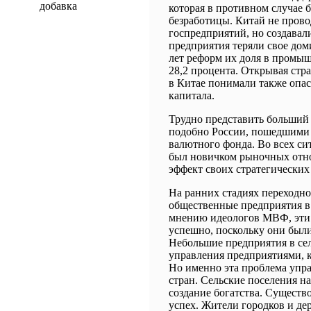
добавка
которая в противном случае
безработицы. Китай не пров
госпредприятий, но создавал
предприятия теряли свое до
лет реформ их доля в промыш
28,2 процента. Открывая стр
в Китае понимали также опа
капитала.
Трудно представить больший 
подобно России, пошедшими
валютного фонда. Во всех си
был новичком рыночных отн
эффект своих стратегически
На ранних стадиях переходно
общественные предприятия в
мнению идеологов МВФ, эти
успешно, поскольку они бы
Небольшие предприятия в се
управления предприятиями, 
Но именно эта проблема упра
стран. Сельские поселения н
создание богатства. Существо
успех. Жители городков и дер