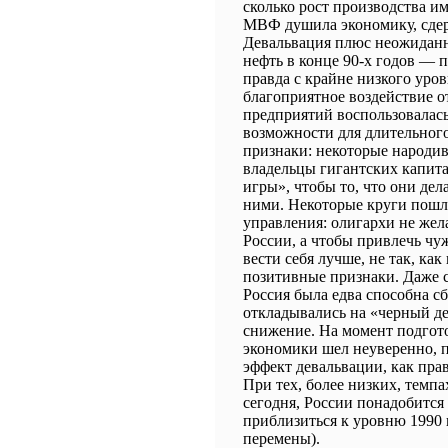
сколько рост производства 
МВФ душила экономику, сдер
Девальвация плюс неожиданн
нефть в конце 90-х годов ―
правда с крайне низкого уро
благоприятное воздействие о
предприятий воспользовалас
возможности для длительного
признаки: некоторые народив
владельцы гигантских капит
игры», чтобы то, что они дел
ними. Некоторые круги пошл
управления: олигархи не жел
России, а чтобы привлечь чуж
вести себя лучше, не так, как
позитивные признаки. Даже с
Россия была едва способна с
откладывались на «черный де
снижение. На момент подгот
экономики шел неуверенно, п
эффект девальвации, как прав
При тех, более низких, темп
сегодня, России понадобится 1
приблизиться к уровню 1990 
перемены).