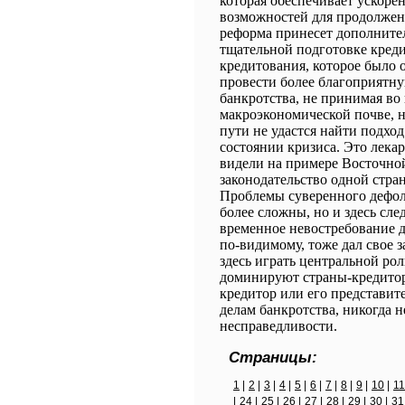
которая обеспечивает ускоре
возможностей для продолжен
реформа принесет дополнител
тщательной подготовке креди
кредитования, которое было
провести более благоприятн
банкротства, не принимая во
макроэкономической почве, 
пути не удастся найти подход
состоянии кризиса. Это лекар
видели на примере Восточной
законодательство одной стра
Проблемы суверенного дефолт
более сложны, но и здесь сле
временное невостребование 
по-видимому, тоже дал свое 
здесь играть центральной ро
доминируют страны-кредитор
кредитор или его представите
делам банкротства, никогда н
несправедливости.
Страницы:
1
|
2
|
3
|
4
|
5
|
6
|
7
|
8
|
9
|
10
|
11
|
24
|
25
|
26
|
27
|
28
|
29
|
30
|
31