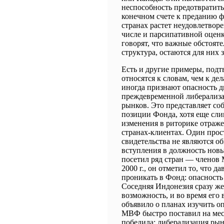
неспособность предотвратит
конечном счете к преданию ф
странах растет неудовлетвор
числе и парсипативной оценко
говорят, что важные обстояте
структура, остаются для них
Есть и другие примеры, под
относятся к словам, чем к д
иногда признают опасность 
преждевременной либерализа
рынков. Это представляет со
позиции Фонда, хотя еще слиш
изменения в риторике отраже
странах-клиентах. Один прост
свидетельства не являются 
вступления в должность нов
посетил ряд стран ― членов 
2000 г., он отметил то, что 
проникать в Фонд: опасность
Соседняя Индонезия сразу же
возможность, и во время его
объявило о планах изучить о
МВФ быстро поставил на мес
победила: либерализация рын