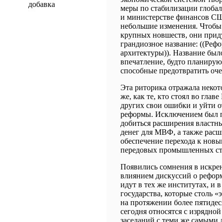
добавка
меры по стабилизации глоба
и министерстве финансов С
небольшие изменения. Чтобы 
крупных новшеств, они прид
грандиозное название: ((Реф
архитектуры)). Название было
впечатление, будто планирую
способные предотвратить оче
Эта риторика отражала некот
же, как те, кто стоял во гла
других свои ошибки и уйти о
реформы. Исключением был п
добиться расширения властн
денег для МВФ, а также расш
обеспечение перехода к новы
передовых промышленных ст
Появились сомнения в искре
влиянием дискуссий о рефор
идут в тех же институтах, и
государства, которые столь 
на протяжении более пятидес
сегодня относятся с изрядной
заседаний с теми же самыми 