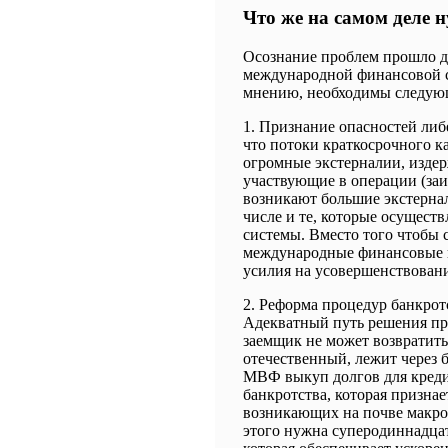
Что же на самом деле 
Осознание проблем прошло д
международной финансовой с
мнению, необходимы следую
1. Признание опасностей либ
что потоки краткосрочного к
огромные экстерналии, издер
участвующие в операции (заи
возникают большие экстерна
числе и те, которые осущест
системы. Вместо того чтобы 
международные финансовые 
усилия на усовершенствован
2. Реформа процедур банкрот
Адекватный путь решения пр
заемщик не может возвратить
отечественный, лежит через 
МВФ выкуп долгов для креди
банкротства, которая призна
возникающих на почве макро
этого нужна суперодиннадцат