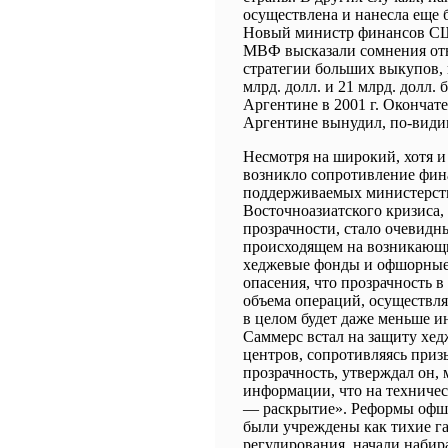
осуществлена и нанесла еще
Новый министр финансов СШ
МВФ высказали сомнения отн
стратегии больших выкупов, н
млрд. долл. и 21 млрд. долл.
Аргентине в 2001 г. Окончат
Аргентине вынудил, по-видим
Несмотря на широкий, хотя и
возникло сопротивление фин
поддерживаемых министерст
Восточноазиатского кризиса,
прозрачности, стало очевидн
происходящем на возникающи
хеджевые фонды и офшорные 
опасения, что прозрачность 
объема операций, осуществля
в целом будет даже меньше 
Саммерс встал на защиту хе
центров, сопротивляясь при
прозрачность, утверждал он,
информации, что на техниче
― раскрытие». Реформы офшо
были учреждены как тихие га
регулирования, начали набира