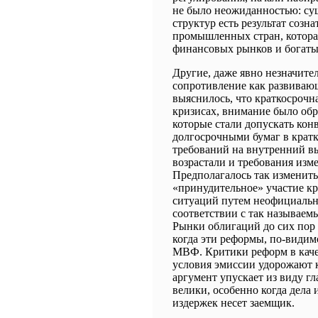
не было неожиданностью: с
структур есть результат соз
промышленных стран, котора
финансовых рынков и богаты
Другие, даже явно незначите
сопротивление как развивающ
выяснилось, что краткосрочн
кризисах, внимание было об
которые стали допускать кон
долгосрочными бумаг в кратк
требований на внутренний вы
возрастали и требования изм
Предполагалось так изменить
«принудительное» участие к
ситуаций путем неофициальн
соответствии с так называем
Рынки облигаций до сих пор
когда эти реформы, по-видим
МВФ. Критики реформ в качес
условия эмиссии удорожают к
аргумент упускает из виду г
велики, особенно когда дела 
издержек несет заемщик.