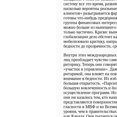
систему все это время, разв
насколько вероятны реальны
клиентов» разыгрывается фар
готовы что-нибудь предприня
группы финансовых интересов
можно больше из нынешнего 
только частично. Кризис выне
глобализации дело обстоит ка
мобилизовало критику, напра
бедности до прозрачности, с
Внутри этих международных 
лиц преобладает чувство сам
риторику. Теперь они говорят
«участии в управлении». Даж
риторикой, она влияет на пов
внимание к бедности. Их вэб
большая открытость. «Парсип
большую вовлеченность и бо
осуществление программ. Но
они ни казались тем, кто нах
представляются поверхност
гласности в МВФ и во Всеми
уровня, чем в правительства
или Канада. Они пытаются ск