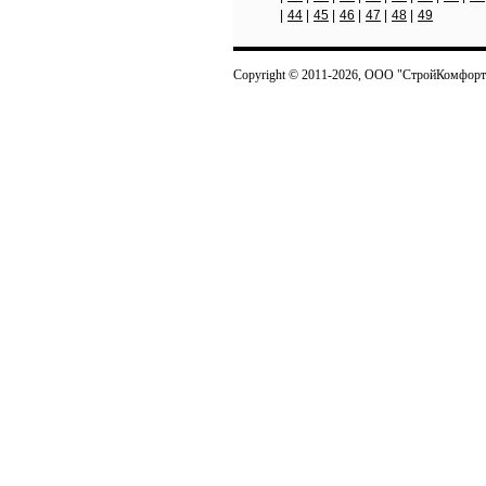
|
44
|
45
|
46
|
47
|
48
|
49
Copyright © 2011-2026, ООО "СтройКомфорт