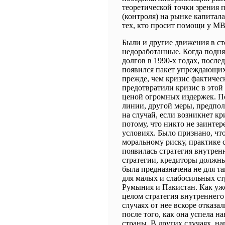
теоретической точки зрения
(контроля) на рынке капитала
тех, кто просит помощи у М
Были и другие движения в с
недоработанные. Когда подн
долгов в 1990-х годах, после
появился пакет упреждающих
прежде, чем кризис фактическ
предотвратили кризис в этой 
ценой огромных издержек. П
линии, другой меры, предпол
на случай, если возникнет кр
потому, что никто не заинте
условиях. Было признано, ч
моральному риску, практике 
появилась стратегия внутрен
стратегии, кредиторы должны
была предназначена не для та
для малых и слабосильных стр
Румыния и Пакистан. Как уже
целом стратегия внутреннег
случаях от нее вскоре отказал
после того, как она успела 
страны. В других случаях, н