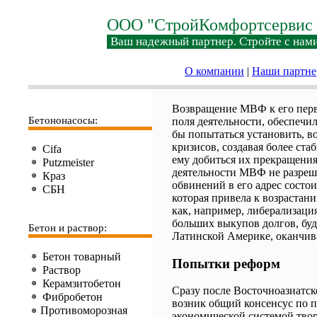
ООО "СтройКомфортсервис 
Ваш надежный партнер. Стройте с нами
О компании
|
Наши партн
Возвращение МВФ к его перво
Бетононасосы:
поля деятельности, обеспеч
бы попытаться установить, 
кризисов, создавая более ста
Cifa
ему добиться их прекращения
Putzmeister
деятельности МВФ не разреши
Краз
обвинений в его адрес состои
СБН
которая привела к возрастан
как, например, либерализаци
больших выкупов долгов, буд
Бетон и раствор:
Латинской Америке, оканчив
Бетон товарный
Попытки реформ
Раствор
Керамзитобетон
Сразу после Восточноазиатс
Фибробетон
возник общий консенсус по п
Противоморозная
экономической системой твор